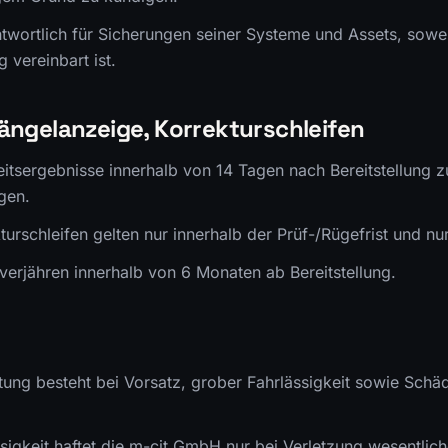
twortlich für Sicherungen seiner Systeme und Assets, sowei
 vereinbart ist.
ängelanzeige, Korrekturschleifen
eitsergebnisse innerhalb von 14 Tagen nach Bereitstellung 
gen.
turschleifen gelten nur innerhalb der Prüf-/Rügefrist und nu
erjähren innerhalb von 6 Monaten ab Bereitstellung.
tung besteht bei Vorsatz, grober Fahrlässigkeit sowie Schä
ässigkeit haftet die m-cit GmbH nur bei Verletzung wesentlich