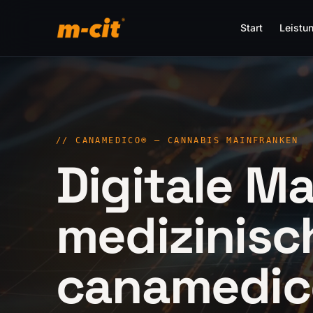
Start
Leistu
//
CANAMEDICO® – CANNABIS MAINFRANKEN
Digitale M
medizinisc
canamedic