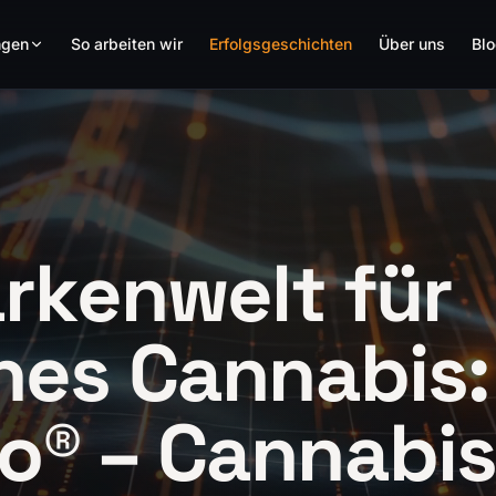
ngen
So arbeiten wir
Erfolgsgeschichten
Über uns
Bl
arkenwelt für
hes Cannabis:
o® – Cannabi