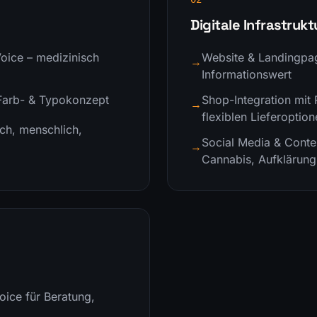
Digitale Infrastrukt
oice – medizinisch
Website & Landingpag
→
Informationswert
 Farb- & Typokonzept
Shop-Integration mit
→
flexiblen Lieferoptio
ich, menschlich,
Social Media & Conten
→
Cannabis, Aufklärung
oice für Beratung,